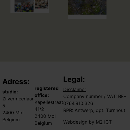
Legal:
Adress:
registered
Disclaimer
studio:
office:
Company number / VAT: BE-
Zilvermeerlaan
Kapellestraat
0764.910.326
5
41/2
RPR: Antwerp, dpt. Turnhout
2400 Mol
2400 Mol
Belgium
Webdesign by
M2 ICT
Belgium