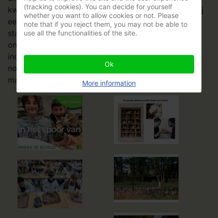
(tracking cookies). You can decide for yourself
kwetsbaarheid als die van anderen. Kunst kan daarbij
whether you want to allow cookies or not. Please
een krachtig middel zijn om dit soort gesprekken te
note that if you reject them, you may not be able to
starten en verandering te stimuleren." Haar woorden
use all the functionalities of the site.
onderstrepen de impact die kunst kan hebben op
individuen en gemeenschappen, door hen uit te
Ok
nodigen om zich open te stellen en verbindingen te
maken op een dieper, meer betekenisvol niveau.
More information